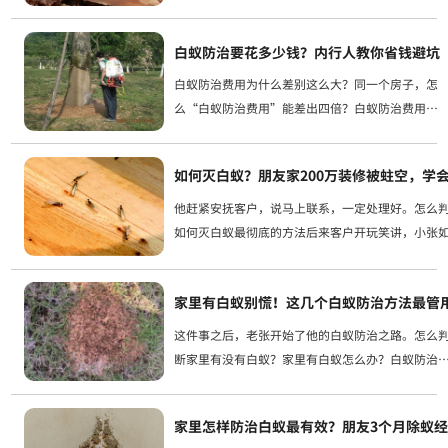
统。第一步，判断白蚁是从外面飞进来的还是已经
巢。李志强依据白蚁防治所给出的建议，付诸了以下.
白蚁防治要花多少钱？内行人教你省钱避坑
白蚁防治费用为什么差别这么大？同一个房子，怎
么“白蚁防治费用”能差出四倍？白蚁防治费用为
什么不能光看价格自己买药自己喷，能省多少钱白
蚁防治费用年年在涨，什么时候做最省钱还有一种
如何灭白蚁？朋友家200万装修被蛀空，学会
省钱之道是，老房子在装修...
他赶紧安抚客户，说马上联系，一定处理好。怎么
如何灭白蚁最彻底的方法后来客户开玩笑讲，小张
的专家还要具备专业性，往后要是介绍亲戚朋友进
让他开展一回防...
家里有白蚁别慌！这几个白蚁防治方法最管
这件事之后，老张开始了他的白蚁防治之路。怎么
断家里有没有白蚁？家里有白蚁怎么办？白蚁防治
法哪个最有效？第三类是诱杀法，也就是老张最后
的方法。对我说的是王工，对于普通家庭来讲，最
家里怎样防治白蚁最有效？朋友3个月除蚁
效果的白蚁防治办...