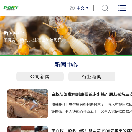
中文
新闻中心
了解实时动态 关注害虫防治资讯。
新闻中心
公司新闻
行业新闻
白蚁防治费用到底要花多少钱？朋友被坑三
他讲那几日瞧得脑袋都快要变大了，有人声称白蚁
够搞掂，有人讲起码得四五千，又有人说依据面积
十块钱，各种各样的说法四处传播，根本没办法分
白蚁防治费用到...
灭白蚁一般多少钱？朋友花1500元买来的