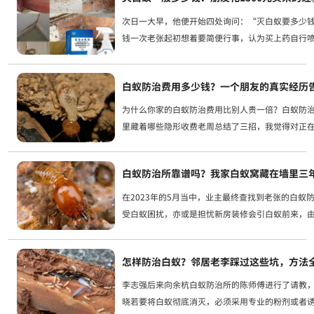
次日一大早，他便开始四处询问：“灭白蚁要多少
钱一次老张起初想着要简便行事，认为买上药自行喷
15日那一天，老张终究是下定了决心，故而约了我
业的，为何...
白蚁防治费用多少钱？一个朋友的真实经历
为什么你家的白蚁防治费用比别人贵一倍？白蚁防
里藏着哪些隐形收费老周总结了三招，我觉得对正
蚁防治的朋友很有参考价值。把这些情况问明白后
防治所需费用自然就不会被坑宰了。对我予以关注
白蚁防治所靠谱吗？我家白蚁窝藏在墙里三
续...
在2023年的5月当中，业主最终查找到老张的白蚁
受白蚁困扰，亦或是担忧新房装修会引白蚁前来，
的白蚁防治所向其咨询一番。最后，千万可别忘记
续不...
怎样防治白蚁？邻居老李踩过这些坑，方法
李志强后来向余杭白蚁防治所的陈师傅进行了请教
晓若要将白蚁彻底消灭，必须采用专业的粉剂或者