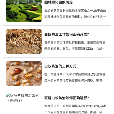
园林绿化白蚁防治
它独特的“食住行”客观上，生活习惯对
白蚁是危害园林绿化的主要害虫之一,由于白蚁
对园林绿化危害具有隐秘性、持久性的特点,能
对园林绿化及行道树造成长期损害,直至树木枝
干破损或整株树木死亡,因此在对园林绿化虫害
白蚁防治工作如何正确开展？
防治方面,进行白蚁防治成了必不可...
白蚁属于多型性的社群性昆虫，主要类型有生
殖型的蚁王、蚁后，非生殖型的工蚁、兵蚁，
主要取食腐木、活体植物、真菌等食物；白蚁
的传播与蔓延主要是通过“飞、爬、带”三种
白蚁防治的三种方式
途径来实现的。 随着温度的升高，白蚁活动
在日常生活中，大家时常会看到自己家里或者
是木质家具的地方会存在者许多白蚁。被白蚁
咬到没有很大问题，因为白蚁没有毒。反而现
在的问题是怎么去消灭白蚁保护自己的家园。
家庭白蚁防治如何正确进行？
今天上海普尼环境科技有限公司小编来为您介
对房屋进行白蚁预处理是防治白蚁的关键,这项
工作应该在房屋开始建造或改建、扩建、装修