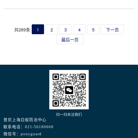
前进行。1、新建房屋的白蚁预防①施工前的现
场处理。主要是断绝场地上遗留的白蚁食料,间
接地消灭白蚁,减少白蚁生存的可能性
共289条
1
2
3
4
5
下一页
最后一页
扫一扫关注我们
普尼上海白蚁防治中心
联系电话：021-56180668
微信号：ponyguard