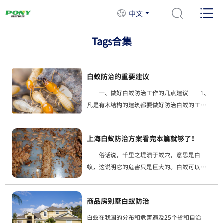
中文
Tags合集
白蚁防治的重要建议
一、做好白蚁防治工作的几点建议 1、
凡是有木结构的建筑都要做好防治白蚁的工
作，首先用防蚁剂涂抹或喷涂于三夹板、木方
板上，再进行安装，可以有效防止白蚁的发
上海白蚁防治方案看完本篇就够了！
生。 2、仓库、储藏室、资料室等要经常保
俗话说，千里之堤溃于蚁穴，意思是白
蚁，这说明它的危害只是巨大的。白蚁可以破
坏各种物品，如房屋建筑、交通设施、电信设
备、河堤、水库大坝、档案书籍、纺织品、各
商品房别墅白蚁防治
种农林植物等。，从而带来严重的安全隐患，
同
白蚁在我国的分布和危害遍及25个省和自治