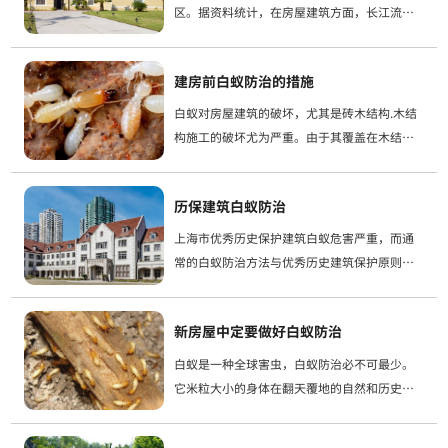
区。据资料统计，在房屋建筑方面，长江流域
白蚁危害率一般可占房屋总数的40％～50％。
国家建设部(1987)文件统计资料，全国23个城
建房前白蚁防治的措施
市仅白蚁对房屋造成的损失，每...
白蚁对房屋建筑的破坏，尤其是砖木结构.木结
构施工的破坏尤为严重。由于其覆盖在木结构
中，损坏或破坏其承重点，通常会导致房屋突
然倒塌。同时，他们也会注意树木.河堤.农业作
历保建筑白蚁防治
物等。随着每个人生活水平的普遍提高
上海市优秀历史保护建筑白蚁危害严重，而通
常的白蚁防治方法与优秀历史建筑保护原则存
在不协调的地方。从优秀历史建筑保护原则出
发，我公司通过对优秀历史建筑白蚁高危害率
新房屋中定要做好白蚁防治
的分析，提出了适合于上海市优秀历史建筑的...
白蚁是一种全球害虫，白蚁防治必不可最少。
它米粒大小的身体在翻天覆地的自然和历史变
迁中经历了艰难困苦。它已经减缓了2.5亿年的
生存，显示出它强大的生存能力；白蚁，通过