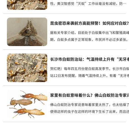
性。黄汉智感觉“灭蚁”工作丝毫没有减轻，防治
白蚁依然任务艰巨。防治白蚁是一门科学技术，并
不是撒撒药粉那么简单。为了让李始美、黄汉智老
昆虫密恐来袭前方高能预警！如何应对白蚁
一辈专家的防治白蚁技术...
据有关专家介绍，目前处于白蚁集中出飞和繁殖高
期，白蚁多点属于正常现象，市民并不必过多紧张
蚁属于昆虫的一种，具有趋光性，它晚上出飞后会
灯光的地方飞。1、家中发现白蚁危害应该怎么办？
长沙市白蚁防治站：气温持续上升有“无牙
及时联系白...
贺红艳）每年四五月份是白蚁高发季节，长沙市白
站12日发布提醒，随着气温持续上升，有着“无牙
之称的白蚁进入分飞期，请广大市民做好防范。长
蚁防治站专业技术人员正在为市民进行白蚁防治上门查
家里有白蚁意味着什么？佛山白蚁防治专家
佛山白蚁防治专家说意味着家里太热了，也太枯燥
使得这样的虫子在这样的环境下生长了出来，而且
不时的繁衍。1、白蚁滋生很大缘由是由于家里湿润
佛山白蚁防治专家建议要坚持家庭环境的枯燥干净