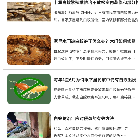
十堰白蚁繁殖季防治不放松室内装修和部分
恰当在墙...
张陈堰）随着气温回升，近日有市民向市白蚁防治
映，自家房屋遭到白蚁侵蚀，室内装修和部分物品
白蚁防治研究所技术人员表示，高层出现白蚁是因
做好防护。胡智源表示，若发现家中木质家具表皮...
家里木门被白蚁蛀了怎么办？木门如何修复
白蚁这种动物专门是啃食木头的，如果门框或者门
被白蚁蛀了，不及时清理的话，门框就会被完全啃
空，直接碎的稀烂。那么门框被白蚁蛀了怎么修复
呢？门框被白蚁蛀了如何修复或者直接更换铝合金
每年4至6月为何眼下居民家中仍有白蚁出没
等材质的门框，直接杜绝白...
记者就此采访了市房屋安全鉴定与白蚁防治所负责
人黄易成。我市白蚁危害率达40%，每年直接经济
损失在800万元以上。居民发现它时，蚁害已相当
严重。预防：三管齐下减轻危害黄易成建议，市民
白蚁防治：应对侵袭的有效方法
在购买、装修房屋过程...
那么，面对白蚁的侵袭，我们应该如何进行防
治呢？本文将从多个方面介绍白蚁的防治方