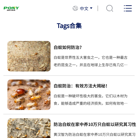
中文
Tags合集
白蚁如何防治？
白蚁是世界性五大害虫之一，它也是一种最古
老的昆虫之一，并且在地球上生存已有几亿年
的历史了，是破坏性极大的害虫。目前中国大
陆已知白蚁有476种。怎么做白蚁防治呢，上海
白蚁防治：有效方法大揭秘！
普尼小编为您解白蚁种类主要有；家白蚁
白蚁是一种破坏性极大的害虫，它们以木材为
食，能够造成严重的经济损失。如何有效地防
治白蚁，成为了我们需要解决的问题。本文将
从以下几个方面入手，为大家详细介绍白蚁的
防治白蚁在家中养10万只白蚁以研究其习性
防治方法。预防比治疗更重要，正确的预防措...
黄汉智为防治白蚁在家中养10万只白蚁以研究其习