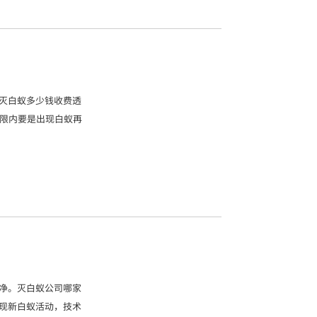
灭白蚁多少钱收费透
期限内要是出现白蚁再
净。灭白蚁公司哪家
现新白蚁活动，技术