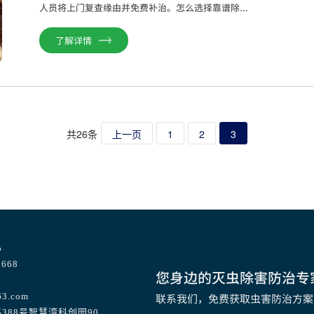
人员将上门复查缘由并免费补治。怎么选择靠谱除...
了解详情
共26条
上一页
1
2
3
心
668
您身边的灭虫除害防治专
63.com
联系我们，免费获取虫害防治方案
388号智慧湾科创园90