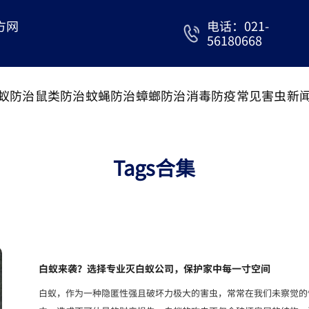
方网
电话：021-
56180668
蚁防治
鼠类防治
蚊蝇防治
蟑螂防治
消毒防疫
常见害虫
新
Tags合集
白蚁来袭？选择专业灭白蚁公司，保护家中每一寸空间
白蚁，作为一种隐匿性强且破坏力极大的害虫，常常在我们未察觉的