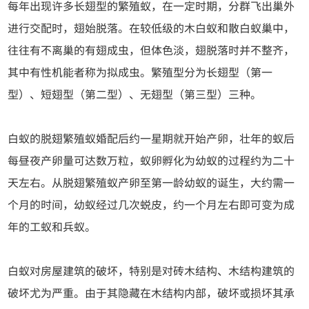
每年出现许多长翅型的繁殖蚁，在一定时期，分群飞出巢外
进行交配时，翅始脱落。在较低级的木白蚁和散白蚁巢中，
往往有不离巢的有翅成虫，但体色淡，翅脱落时并不整齐，
其中有性机能者称为拟成虫。繁殖型分为长翅型（第一
型）、短翅型（第二型）、无翅型（第三型）三种。
白蚁的脱翅繁殖蚁婚配后约一星期就开始产卵，壮年的蚁后
每昼夜产卵量可达数万粒，蚁卵孵化为幼蚁的过程约为二十
天左右。从脱翅繁殖蚁产卵至第一龄幼蚁的诞生，大约需一
个月的时间，幼蚁经过几次蜕皮，约一个月左右即可变为成
年的工蚁和兵蚁。
白蚁对房屋建筑的破坏，特别是对砖木结构、木结构建筑的
破坏尤为严重。由于其隐藏在木结构内部，破坏或损坏其承