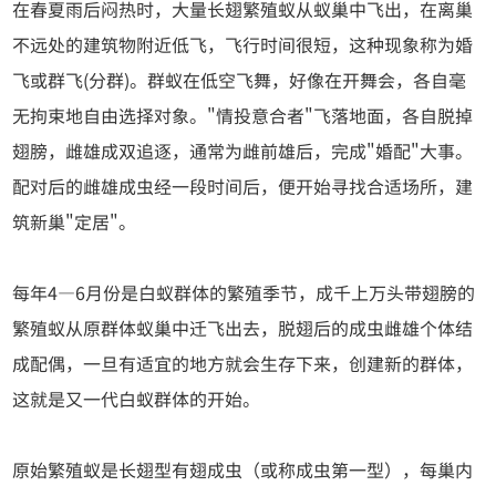
在春夏雨后闷热时，大量长翅繁殖蚁从蚁巢中飞出，在离巢
不远处的建筑物附近低飞，飞行时间很短，这种现象称为婚
飞或群飞(分群)。群蚁在低空飞舞，好像在开舞会，各自毫
无拘束地自由选择对象。"情投意合者"飞落地面，各自脱掉
翅膀，雌雄成双追逐，通常为雌前雄后，完成"婚配"大事。
配对后的雌雄成虫经一段时间后，便开始寻找合适场所，建
筑新巢"定居"。
每年4—6月份是白蚁群体的繁殖季节，成千上万头带翅膀的
繁殖蚁从原群体蚁巢中迁飞出去，脱翅后的成虫雌雄个体结
成配偶，一旦有适宜的地方就会生存下来，创建新的群体，
这就是又一代白蚁群体的开始。
原始繁殖蚁是长翅型有翅成虫（或称成虫第一型），每巢内