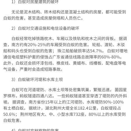
1）白蚁对房屋建筑的破坏
无论是泥木结构、砖木结构还是混凝土结构的房屋，都可能受到
白蚁的危害，甚至造成房屋倒塌和人员伤亡。
2）白蚁对交通设施和电信设备的破坏
白蚁经常吃掉铁路枕木、车厢以及铁轨和枕木之间的背板。 据调
查，南方约有20%-25%的车厢受到白蚁的危害。 轮船、渡轮、木驳
船和码头也受到白蚁的危害； 珠江船舶破损率达54.7%。 白蚁对埋地
通信电缆塑料护套的侵蚀占广东省通信线路总故障率的60%-80%。
此外，白蚁还会损坏漆包线、橡皮线、黄蜡布、线槽板、配电盘等电
气设备，严重时会造成短路事故。
3）白蚁破坏河堤和水库土坝
白蚁可在河道堤防、水库土坝等处密集筑巢，繁殖迅速。 菌园星
罗棋布，蚂蚁隧道四通八达。 一些蚂蚁隧道甚至穿透了堤防的内外斜
坡。 据调查，南方省份15年以上的江河堤防、水库堤防90%-100%
有土栖白蚁。 据统计，湖北荆州大堤全长182.4公里，白蚁堤段占
50.6%； 荆州地区有大、中、小型水库732座，80%以上的水库受到
白蚁危害。
4）白蚁对农林植物的危害