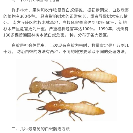
许多林木、果树和农作物易受白蚁侵袭。 据初步调查，白蚁危害
的植物有300多种。 轻者影响树木的正常生长，重者导致树木空心枯
死。 南方丘陵区的杉木林基地，白蚁危害普遍达到40%-60%，新的
杉木产区危害更为严重，严重植株危害率达100%。 1990年，杭州有
130多棵普通园林树木被白蚁危害。 种，分布于各大景区。
白蚁是社会性昆虫。 当发现有白蚁为害时，数量肯定是几万到几
十万。 防治白蚁的方法有两种，不同的地方要采取不同的处理方法。
二、几种最常见的白蚁防治方法：