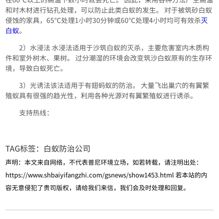
和对木材进行钻孔处理，可以防止此类白蚁的发生。 对于被筑砂白蚁
侵蚀的家具，65℃处理1小时30分钟或60℃处理4小时均可有效杀
灭
白蚁
。
2）水浸法 水浸法适用于沙筑白蚁的灭杀，主要危害室内木质构
件和室外树木、果树。 过分潮湿的环境会改变筑沙白蚁原有的生存环
境，导致白蚁死亡。
3）光诱法该法适用于有翅蚂蚁的防治。 大量飞出巢穴的有翼繁
殖蚁具有很强的趋光性，利用各种光源对有翼繁殖蚁进行诱杀。
支持热线：
TAG标签：
白蚁防治公司
声明：本文来自网络，不代表普尼环境立场，如若转载，请注明出处：
https://www.shbaiyifangzhi.com/gsnews/show1453.html
若本站的内
容无意侵犯了贵司版权，请给我们来信，我们会及时处理和回复。