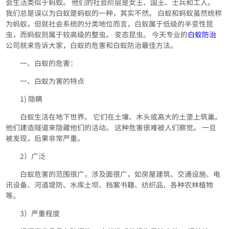
会生活类似于蚂蚁。 他们的社会阶层是女王、国王、士兵和工人。
我们总是误以为白蚁是蚂蚁的一种，其实不然。 白蚁和蚂蚁虽然统称
为蚂蚁，但就社会系统的分类地位而言，白蚁属于低级的半变性昆
虫，而蚂蚁则属于较高级的整虫。 变态昆虫。 今天专业的
白蚁防治
公司就来告诉大家，白蚁的危害和白蚁防治最佳方法。
一、白蚁的危害：
一、白蚁为害的特点
1) 隐瞒
白蚁生活在地下世界。 它们在土壤、木头或高大的土垄上筑巢。
他们建造隧道来隐藏他们的活动。 这种危害很难被人们察觉。 一旦
被发现，后果非常严重。
2）广泛
白蚁危害的范围很广，涉及面很广，如房屋建筑、交通设施、电
讯设备、河道堤防、水库土坝、档案书籍、纺织品、各种农林植物
等。
3）严重程度