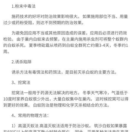
1.粉末中毒法
施药技术的好坏对防治效果影响很大。 如果施用部位不当、用量
过少或药粉受阻，则达不到预期的防治效果。
为避免因应用不当或其他原因造成的误差，应用后必须进行药效
检验。 由于巢内白蚁来去频繁，在主巢内施用杀虫剂可将整个蚁群内
的白蚁杀死。 夏季喷砒霜从喷药到白蚁全群死亡约需3-4天，冬季约1
周。
2.诱杀陷阱
诱杀方法有毒饵法和药饵法，是目前灭杀白蚁的主要方法。
3、挖窝法
挖窝法一般用于药源无法解决的地方。 冬季天气寒冷，气温低于
10度时家养白蚁很少外出，大量白蚁集中在巢内。 这时候挖窝可以得
到更好的效果。 白蚁防治是物理和化学灭杀相结合的方法。
4、常用的物理方法：
1）高温灭蚁法 高温灭蚁法适用于防治沙蚁。 筑沙白蚁如果暴露
在60℃以上的高温下数小时就会死亡。 因此，采用各种方法产生高温