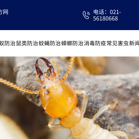
方网
电话：021-
56180668
蚁防治
鼠类防治
蚊蝇防治
蟑螂防治
消毒防疫
常见害虫
新