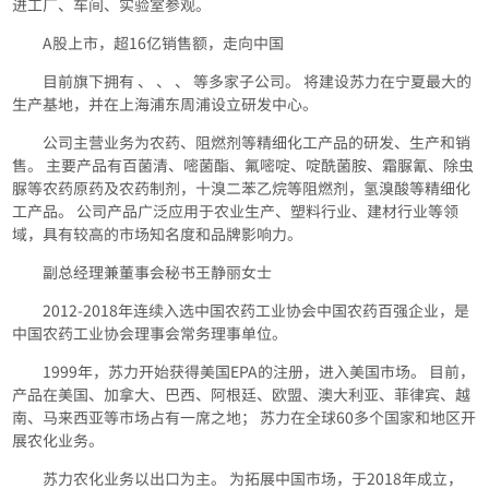
进工厂、车间、实验室参观。
A股上市，超16亿销售额，走向中国
目前旗下拥有 、 、 、 等多家子公司。 将建设苏力在宁夏最大的
生产基地，并在上海浦东周浦设立研发中心。
公司主营业务为农药、阻燃剂等精细化工产品的研发、生产和销
售。 主要产品有百菌清、嘧菌酯、氟嘧啶、啶酰菌胺、霜脲氰、除虫
脲等农药原药及农药制剂，十溴二苯乙烷等阻燃剂，氢溴酸等精细化
工产品。 公司产品广泛应用于农业生产、塑料行业、建材行业等领
域，具有较高的市场知名度和品牌影响力。
副总经理兼董事会秘书王静丽女士
2012-2018年连续入选中国农药工业协会中国农药百强企业，是
中国农药工业协会理事会常务理事单位。
1999年，苏力开始获得美国EPA的注册，进入美国市场。 目前，
产品在美国、加拿大、巴西、阿根廷、欧盟、澳大利亚、菲律宾、越
南、马来西亚等市场占有一席之地； 苏力在全球60多个国家和地区开
展农化业务。
苏力农化业务以出口为主。 为拓展中国市场，于2018年成立，