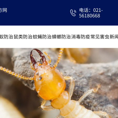
方网
电话：021-
56180668
蚁防治
鼠类防治
蚊蝇防治
蟑螂防治
消毒防疫
常见害虫
新