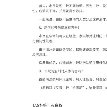
首先，市民发现白蚁不要惊慌，因为白蚁一般不
伤，应清洗干净，并用花露水涂抹。
一般来说，白蚁不会主动向人类分泌这种液体
8、新房的预防措施有哪些？
市民在装修前可以在墙壁、家具等处注射防白
行预防性处理。
由于温州是白蚁多发区，根据建设部要求，施
及时清理。
房屋建成后，应通知市白蚁防治站沿房屋绿化
9、白蚁防治剂对人体有害吗？
白蚁防治药对环境无害，对人体低毒，对白蚁
（原标题《又是白蚁“喧闹期”，这些问题由
TAG标签：
灭白蚁