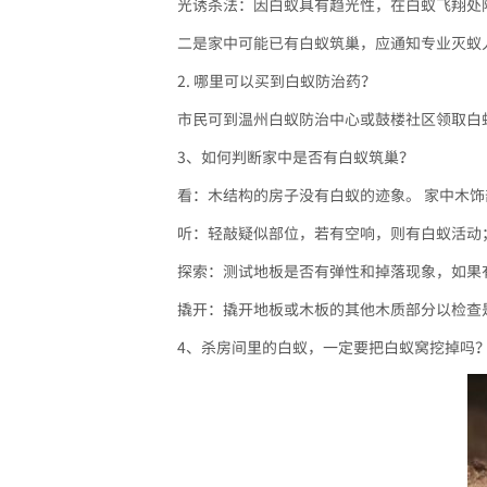
光诱杀法：因白蚁具有趋光性，在白蚁飞翔处
二是家中可能已有白蚁筑巢，应通知专业灭蚁
2. 哪里可以买到白蚁防治药？
市民可到温州白蚁防治中心或鼓楼社区领取白
3、如何判断家中是否有白蚁筑巢？
看：木结构的房子没有白蚁的迹象。 家中木
听：轻敲疑似部位，若有空响，则有白蚁活动
探索：测试地板是否有弹性和掉落现象，如果
撬开：撬开地板或木板的其他木质部分以检查
4、杀房间里的白蚁，一定要把白蚁窝挖掉吗