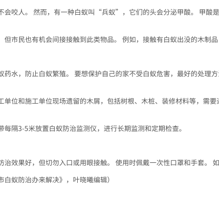
会咬人。 然而，有一种白蚁叫“兵蚁”，它们的头会分泌甲酸。 甲酸是
，但市民也有机会间接接触到此类物品。 例如，接触有白蚁出没的木制
蚁药水，防止白蚁繁殖。 要想保护自己的家不受白蚁危害，最好的处理
工单位和施工单位现场遗留的木屑，包括树根、木桩、装修材料等，需要
带每隔3-5米放置白蚁防治监测仪，进行长期监测和定期检查。
防治效果好，但切勿入口或用眼接触。 使用时佩戴一次性口罩和手套。 
市白蚁防治办来解决》，叶晓曦编辑）