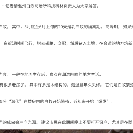
…… 记者请温州白蚁防治所科技科林负责人为大家解答。
乳白蚁。 其中，5月底至6月上旬的20天是乳白蚁的隔离期。 高峰期； 
。 白蚁短时间飞行，脱去翅膀，交配，然后钻入土壤，在合适的地方筑新
为食。 一般在地面生存后，喜欢在潮湿阴暗的地方生活。
有很多老房子。 其中许多是木结构的，潮湿且年久失修。 它们是白蚁繁
部分“潜伏”在楼房内的白蚁开始繁殖，近年来开始“爆发”。
翔的成虫会冲向光源。 建议市民在此期间晚上不要打开窗户，尤其是在酷