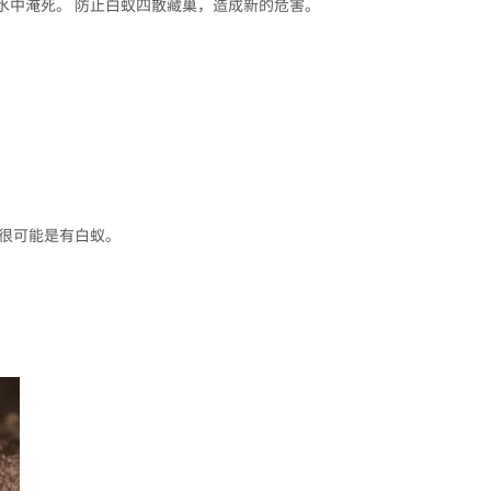
水中淹死。 防止白蚁四散藏巢，造成新的危害。
很可能是有白蚁。