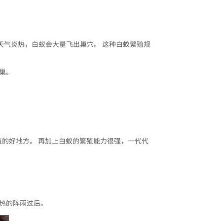
如果天气炎热，白蚁会大量飞出巢穴。 这种白蚁繁殖规
巢。
殖的好地方。 再加上白蚁的繁殖能力很强，一代代
热的阵雨过后。