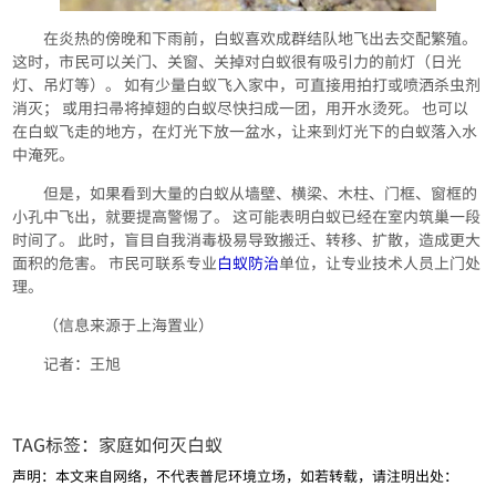
在炎热的傍晚和下雨前，白蚁喜欢成群结队地飞出去交配繁殖。
这时，市民可以关门、关窗、关掉对白蚁很有吸引力的前灯（日光
灯、吊灯等）。 如有少量白蚁飞入家中，可直接用拍打或喷洒杀虫剂
消灭； 或用扫帚将掉翅的白蚁尽快扫成一团，用开水烫死。 也可以
在白蚁飞走的地方，在灯光下放一盆水，让来到灯光下的白蚁落入水
中淹死。
但是，如果看到大量的白蚁从墙壁、横梁、木柱、门框、窗框的
小孔中飞出，就要提高警惕了。 这可能表明白蚁已经在室内筑巢一段
时间了。 此时，盲目自我消毒极易导致搬迁、转移、扩散，造成更大
面积的危害。 市民可联系专业
白蚁防治
单位，让专业技术人员上门处
理。
（信息来源于上海置业）
记者：王旭
TAG标签：
家庭如何灭白蚁
声明：本文来自网络，不代表普尼环境立场，如若转载，请注明出处：