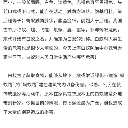
而小，一般长而圆，白色、淡黄色，赤褐色直至黑褐色。头
前口式或下口式，能自在活动。触角念珠状，腹基粗壮，前
后翅等长；蚂蚁触角膝状，腹基瘦细，前翅大于后翅。我国
古书所称蚁、螘、飞螘、蚍蜉、蠡、螱等，都与蚂蚁混同。
宋代开始有白蚁之名，并确定为白蚁的别称。白蚁对人类生
活的危害也是很令人烦恼的，今天上海白蚁防治中心就带大
家学习下，白蚁对人类日常生活产生哪些危害！
白蚁为了获取食物，能够从地下土壤或附近绿化带建造"蚂
蚁路",将"蚂蚁路"建在建筑物内以备伤害。带着、公民在装
饰或搬家等活动中，原本在家具或衣服本上的白蚁被意外地
带到新家。依据目前的情况，传播途径最为广泛，但也造成
了大量的别离造成的损害。