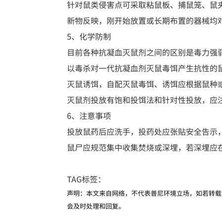
针对鼠类侵害点可采取粘鼠板、捕鼠笼、鼠
新物反映，刚开始放置或长期布置的器械均
5、化学防制
目前各种抗凝血灭鼠剂之间的区别是毒力强
以毒杀对一代抗凝血剂灭鼠毒饵产生抗性的
灭鼠诱饵，自配灭鼠毒饵、诱饵应根据鼠种
灭鼠剂投放有饱和投饵法和针对性投放，应
6、注意事项
投放鼠药后应洗手，投药处应张贴安全告示
鼠尸应规范集中收集焚烧或深埋，若深埋应在
TAG标签：
声明：本文来自网络，不代表普尼环境立场，如若转载
会及时处理和回复。