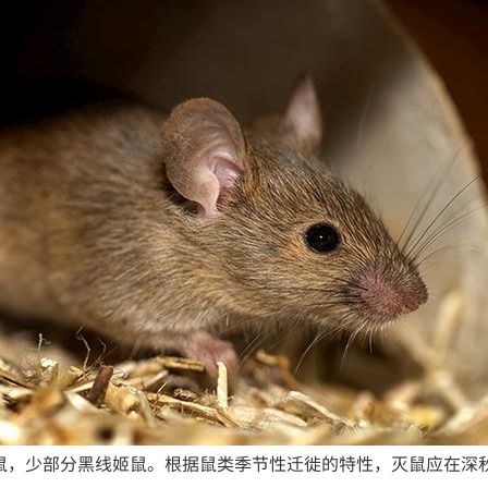
鼠，少部分黑线姬鼠。根据鼠类季节性迁徙的特性，灭鼠应在深