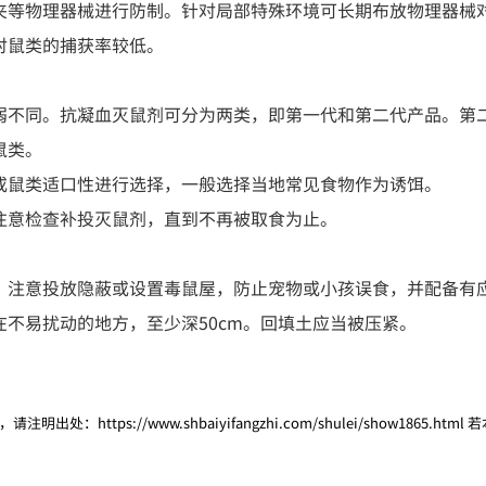
夹等物理器械进行防制。针对局部特殊环境可长期布放物理器械
对鼠类的捕获率较低。
弱不同。抗凝血灭鼠剂可分为两类，即第一代和第二代产品。第
鼠类。
或鼠类适口性进行选择，一般选择当地常见食物作为诱饵。
注意检查补投灭鼠剂，直到不再被取食为止。
，注意投放隐蔽或设置毒鼠屋，防止宠物或小孩误食，并配备有
不易扰动的地方，至少深50cm。回填土应当被压紧。
，请注明出处：
https://www.shbaiyifangzhi.com/shulei/show1865.html
若