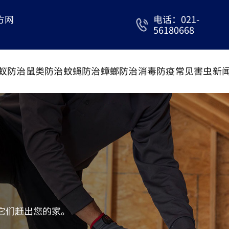
方网
电话：021-
56180668
蚁防治
鼠类防治
蚊蝇防治
蟑螂防治
消毒防疫
常见害虫
新
它们赶出您的家。