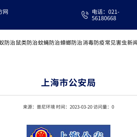
方网
电话：021-
56180668
蚁防治
鼠类防治
蚊蝇防治
蟑螂防治
消毒防疫
常见害虫
新
上海市公安局
来源：普尼环境 时间：2023-03-20 访问量：
0