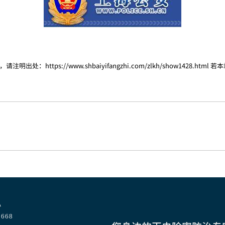
，请注明出处：
https://www.shbaiyifangzhi.com/zlkh/show1428.html
若本
心
668