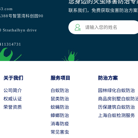
您身边的灭虫除害防治专
63.com
联系我们，免费获取虫害防治方案
388号智慧湾科创园90
athalbyn drive
1314731
关于我们
服务项目
防治方案
公司简介
白蚁防治
园林绿化白蚁防治
权威认证
鼠类防治
商品房别墅白蚁防
荣誉资质
蚊蝇防治
历保建筑白蚁防治
蟑螂防治
上海白蚁检测服务
消毒防疫
常见害虫