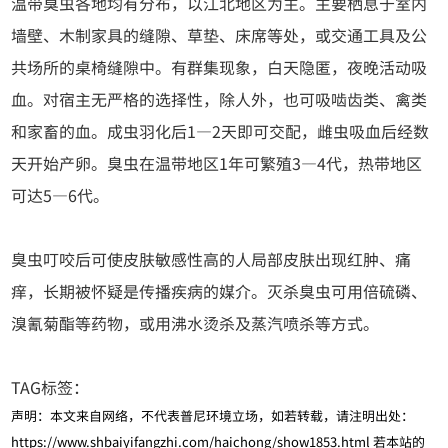
温带臭虫各地均有分布，以江北地区为主。主要栖息于室内
墙壁、木制家具的缝隙、草垫、床席等处，或交通工具及公
共场所的桌椅缝隙中。有群集现象，白天隐匿，夜晚活动吸
血。对宿主无严格的选择性，除人外，也可吸啮齿类、禽类
和家畜的血。成虫羽化后1—2天即可交配，雌虫吸血后经数
天开始产卵。臭虫在温带地区1年可繁殖3—4代，热带地区
可达5—6代。
臭虫叮咬后可使皮肤敏感性高的人局部皮肤出现红肿、痛
痒，长期被怀疑是传播疾病的媒介。灭杀臭虫可用倍硫磷、
溴氰菊酯等药物，或用沸水烫杀及蒸汽喷杀等方式。
TAG标签：
声明：本文来自网络，不代表普尼环境立场，如若转载，请注明出处：
https://www.shbaiyifangzhi.com/haichong/show1853.html
若本站的