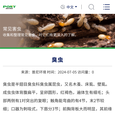
中文
常见害虫
收集和整理常见害虫，对它们有更深入的了解。
臭虫
来源：普尼环境 时间：2024-07-05 访问量：
0
臭虫是半翅目臭虫科臭虫属昆虫，又名木蚤、床虱、壁虱。
成虫虫体背腹扁平，呈卵圆形，红褐色，遍体生有细毛；头
部两侧有1对突出的复眼；触角能弯曲的有4节，末2节较
细；口器为刺吸式，下唇分3节；前胸背板大而明显，其前缘