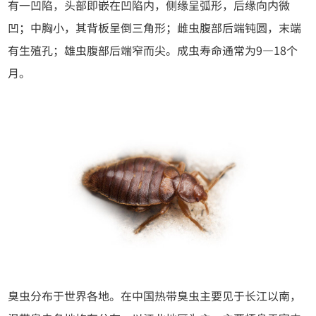
有一凹陷，头部即嵌在凹陷内，侧缘呈弧形，后缘向内微
凹；中胸小，其背板呈倒三角形；雌虫腹部后端钝圆，末端
有生殖孔；雄虫腹部后端窄而尖。成虫寿命通常为9—18个
月。
臭虫分布于世界各地。在中国热带臭虫主要见于长江以南，