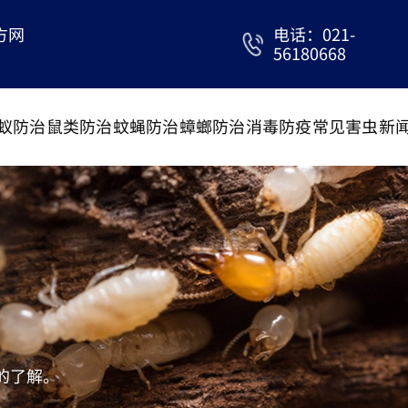
方网
电话：021-
56180668
蚁防治
鼠类防治
蚊蝇防治
蟑螂防治
消毒防疫
常见害虫
新
的了解。