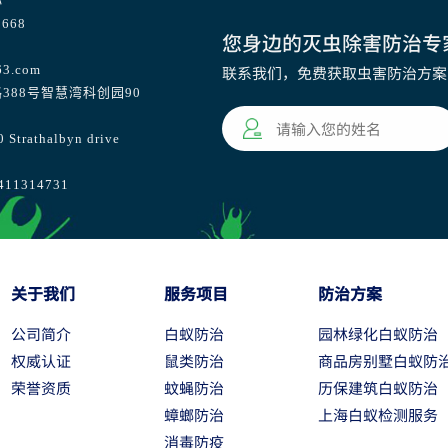
心
668
您身边的灭虫除害防治专
63.com
联系我们，免费获取虫害防治方案
388号智慧湾科创园90
athalbyn drive
1314731
关于我们
服务项目
防治方案
公司简介
白蚁防治
园林绿化白蚁防治
权威认证
鼠类防治
商品房别墅白蚁防
荣誉资质
蚊蝇防治
历保建筑白蚁防治
蟑螂防治
上海白蚁检测服务
消毒防疫