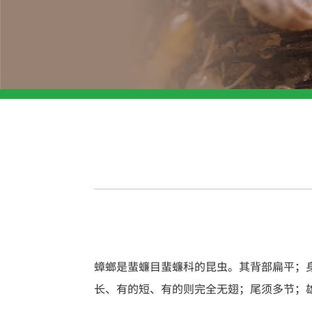
蟑螂是蜚蠊目蜚蠊科的昆虫。其背部扁平；
长、有的短、有的则完全无翅；尾须多节；