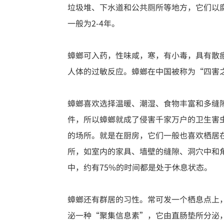
垃圾堆、下水道和公共厕所等地方，它们以腐
一般为2-4年。
蟑螂可入药，性味咸，寒，有小毒，具有散
人体的过敏反应。蟑螂在中国被称为“四害
蟑螂喜欢选择温暖、潮湿、食物丰富和多缝
件，所以蟑螂就成了侵害千家万户的卫生害
的场所。就是在厨房，它们一般也喜欢栖居
所，如室内的家具、墙壁的缝隙、洞穴中和
中，约有75%的时间都是处于休息状态。
蟑螂还有群居的习性。常可发一个栖息点上
泌一种“聚集信息素”，它由直肠垫所分泌