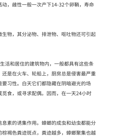
，雌性一般一次产下14-32个卵鞘，寿命
微生物，其分泌物、排泄物、呕吐物还可引起
人生活和居住的建筑物内，一般都具有这些条
，还是在火车、轮船上，厨房总是侵害最严重
重要习性。白天它们都隐藏在阴暗避光的场
觅食，或寻求配偶。因而，在一天24小时
信息素的诱集作用。蟑螂的成虫和幼虫都能分
的棕褐色粪迹斑点，粪迹越多，蟑螂聚集也越