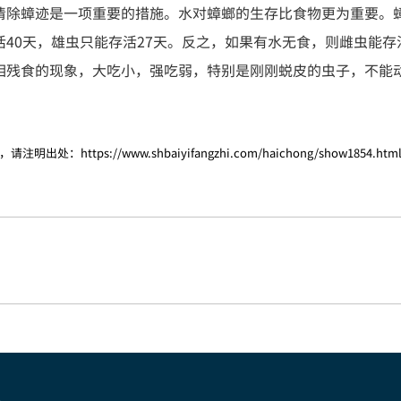
清除蟑迹是一项重要的措施。水对蟑螂的生存比食物更为重要。蟑
40天，雄虫只能存活27天。反之，如果有水无食，则雌虫能存活
相残食的现象，大吃小，强吃弱，特别是刚刚蜕皮的虫子，不能
，请注明出处：
https://www.shbaiyifangzhi.com/haichong/show1854.htm