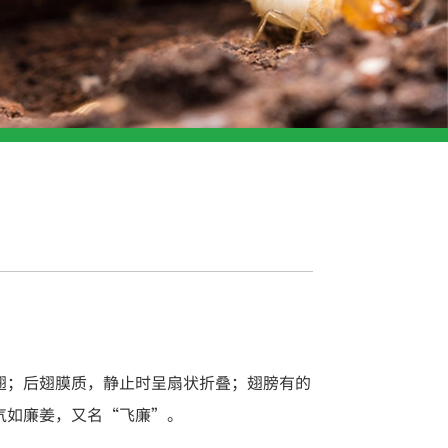
翅；后翅膜质，静止时呈扇状折叠；翅膀有的
气如廉姜，又名“飞廉”。