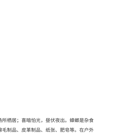
场所栖居；喜暗怕光，昼伏夜出。蟑螂是杂食
棉毛制品、皮革制品、纸张、肥皂等。在户外