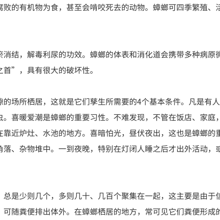
败的有机物为食，甚至会啃咬死去的动物。蟑螂可四季繁殖、活动
瘀消结，解毒利尿的功效。蟑螂的体表和消化道会携带多种病原
之首”，具有很大的破坏性。
隙的场所栖居，这就是它们孳生所需要的4个基本条件。凡是有
虫。喜暖爱潮是蟑螂的重要习性。不难发现，不管在饭店、家庭
在靠近炉灶、水池的地方。喜暗怕光，昼伏夜出，这也是蟑螂的
角落、杂物堆中。一到夜晚，特别在灯闭人睡之后才出外活动，或
，总是少则几个，多则几十、几百个聚集在一起，这主要是由于
，可随粪便排出体外。在蟑螂栖居的地方，常可见它们粪便形成